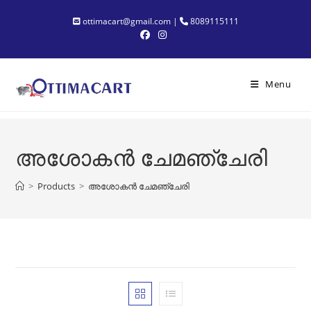
Skip
ottimacart@gmail.com |
8089115111
to
content
Menu
അശോകൻ ചേമഞ്ചേരി
>
Products
>
അശോകൻ ചേമഞ്ചേരി