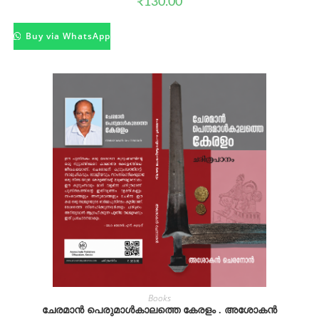
₹
130.00
Buy via WhatsApp
Books
ചേരമാൻ പെരുമാൾകാലത്തെ കേരളം . അശോകൻ