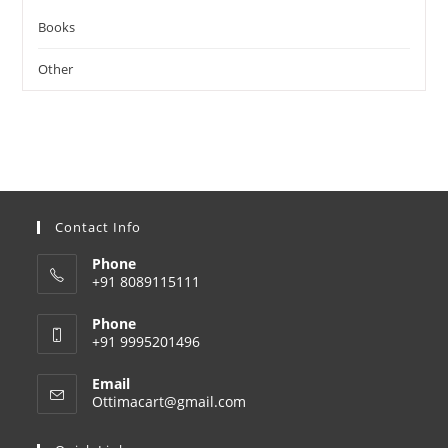
Books
Other
Contact Info
Phone
+91 8089115111
Phone
+91 9995201496
Email
Opens
Ottimacart@gmail.com
in
your